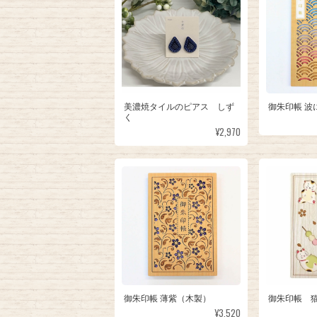
美濃焼タイルのピアス しず
御朱印帳 波
く
¥2,970
御朱印帳 薄紫（木製）
御朱印帳 
¥3,520