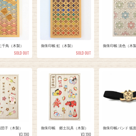
に千鳥（木製）
御朱印帳 虹（木製）
御朱印帳 淡色（木
SOLD OUT
SOLD OUT
猫団子（木製）
御朱印帳 郷土玩具（木製）
御朱印帳バンド 狐
¥3,190
¥3,190