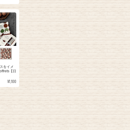
スをイメ
frets【日
¥1,100