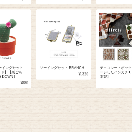
ーイングセット
ソーイングセット BRANCH
チョコレートボック
イド】【巣ごも
ージしたハンカチ Cof
¥1,320
E DOWN】
本製】
¥880