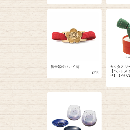
御朱印帳バンド 梅
カクタス ソ
【ハンドメ
¥913
り】【PRIC