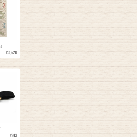
製）
¥3,520
面
¥913